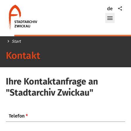
Stadtarchiv
Teilen
de
Zwickau
Menü
öffnen/
Start
Kontakt
Ihre Kontaktanfrage an
"Stadtarchiv Zwickau"
Telefon
*